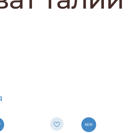
Я
W
NEW