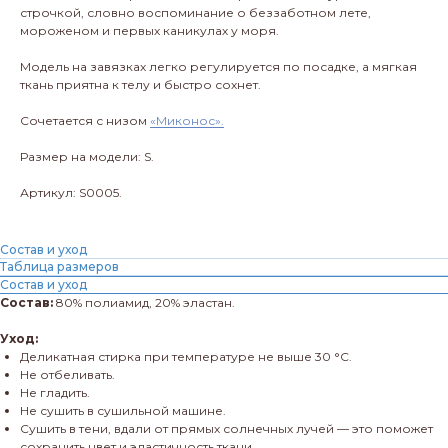
строчкой, словно воспоминание о беззаботном лете,
мороженом и первых каникулах у моря.
Модель на завязках легко регулируется по посадке, а мягкая
ткань приятна к телу и быстро сохнет.
Сочетается с низом
«Миконос».
Размер на модели: S.
Артикул: S0005.
Состав и уход
Таблица размеров
Состав и уход
Состав:
80% полиамид, 20% эластан.
Уход:
Деликатная стирка при температуре не выше 30 °C.
Не отбеливать.
Не гладить.
Не сушить в сушильной машине.
Сушить в тени, вдали от прямых солнечных лучей — это поможет
сохранить цвет и эластичность ткани.