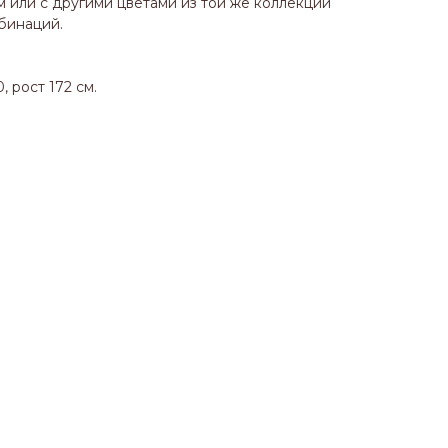
м или с другими цветами из той же коллекции
бинаций.
 рост 172 см.