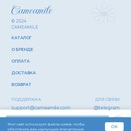
© 2024
CAMEAMILE
КАТАЛОГ
О БРЕНДЕ
ОПЛАТА
ДОСТАВКА
ВОЗВРАТ
ПОДДЕРЖКА
ДЛЯ СВЯЗИ
support@cameamile.com
@telegram
Купить
Этот сайт использует файлы cookie, чтобы
OK
Оферта
Конфиденциальность
обеспечить вам наилучшие впечатления.