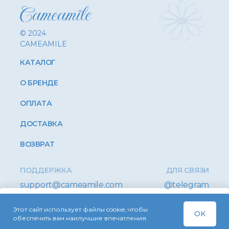
© 2024
CAMEAMILE
КАТАЛОГ
О БРЕНДЕ
ОПЛАТА
ДОСТАВКА
ВОЗВРАТ
ПОДДЕРЖКА
ДЛЯ СВЯЗИ
support@cameamile.com
@telegram
Этот сайт использует файлы cookie, чтобы
Купить
OK
Оферта
Конфиденциальность
обеспечить вам наилучшие впечатления.