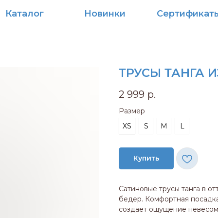
алог
Новинки
Сертификаты
ТРУСЫ ТАНГА 
2 999
р.
Размер
XS
S
M
L
Купить
Сатиновые трусы танга в о
бедер. Комфортная посадка 
создает ощущение невесом