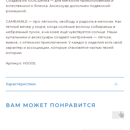
Создана из 100% шелка — для мягкости прикосновений и
естественного блеска. Аксессуар дополнен подвеской-
ромашкой.
CAMEAMILE — про лёгкость, свободу и радость в мелочах. Как
тёплый вечер у моря, когда солёные волосы собираешь в
небрежный пучок, а на коже ещё чувствуется солнце. Наши
купальники и аксессуары создают настроение — лёгкое,
живое, с оттенком приключения. У каждого изделия есть свой
характер и ассоциации, которые становятся частью твоей
истории.
Артикул: H0005.
Характеристики
ВАМ МОЖЕТ ПОНРАВИТСЯ