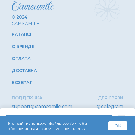
© 2024
CAMEAMILE
КАТАЛОГ
О БРЕНДЕ
ОПЛАТА
ДОСТАВКА
ВОЗВРАТ
ПОДДЕРЖКА
ДЛЯ СВЯЗИ
support@cameamile.com
@telegram
Купить
Этот сайт использует файлы cookie, чтобы
OK
Оферта
Конфиденциальность
обеспечить вам наилучшие впечатления.